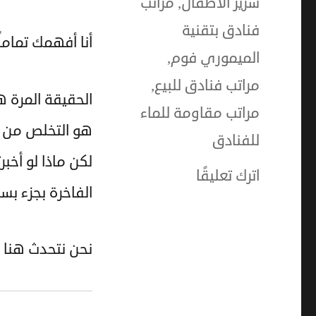
سرير الاطفال
,
مراتب
فنادق بتقنية
أنا أفهمك تماماً
الميموري فوم
,
مراتب فنادق للبيع
,
الحقيقة المرة ه
مراتب مقاومة للماء
هو التخلص من مر
للفنادق
لكن ماذا لو أخب
على
اترك تعليقًا
الفاخرة بجزء بسي
مراتب
التطرية
نحن نتحدث هنا
(Toppers)
من
مصانع