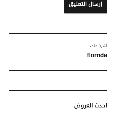
تصفّح
نُشرت على
المقالات
flornda
احدث العروض